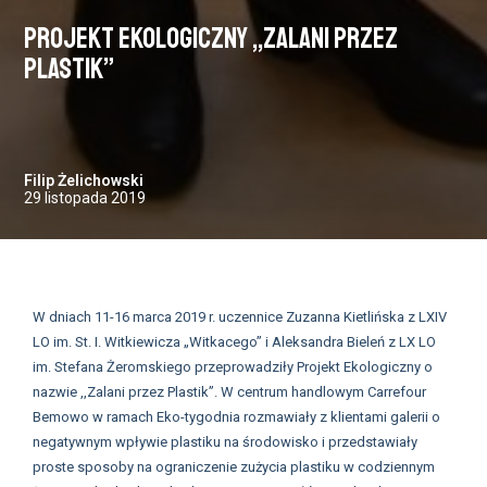
Projekt Ekologiczny ,,Zalani przez
Plastik”
Filip Żelichowski
29 listopada 2019
W dniach 11-16 marca 2019 r. uczennice Zuzanna Kietlińska z LXIV
LO im. St. I. Witkiewicza „Witkacego” i Aleksandra Bieleń z LX LO
im. Stefana Żeromskiego przeprowadziły Projekt Ekologiczny o
nazwie ,,Zalani przez Plastik”. W centrum handlowym Carrefour
Bemowo w ramach Eko-tygodnia rozmawiały z klientami galerii o
negatywnym wpływie plastiku na środowisko i przedstawiały
proste sposoby na ograniczenie zużycia plastiku w codziennym