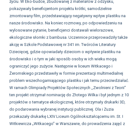
życiu. W Eko-budce, zbudowanej z materiałów z odzysku,
pokazywały beneficjentom projektu krótki, samodzielnie
zmontowany film, przedstawiający negatywny wpływ plastiku na
nasze środowisko. Na koniec rozmowy, po odpowiedzeniu na
wylosowane pytanie, beneficjenci dostawali wielorazowe,
ekologiczne słomki z bambusa. Uczennice przeprowadziły także
akcję w Szkole Podstawowej nr 341 im. Twórców Literatury
Dziecięcej, gdzie opowiadały dzieciom o wpływie plastiku na
środowisko i o tym w jaki sposób osoby w ich wieku mogą
ograniczyć jego zużycie. Następnie w liceum Witkacego i
Żeromskiego przedstawiły w formie prezentacji multimedialnej
problem wszechogarniającego plastiku i jak temu przeciwdziałać.
W ramach Olimpiady Projektów Społecznych ,,Zwolnieni z Teorii”
ten projekt otrzymał nominację do Złotego Wilka i był jednym z 10
projektów o tematyce ekologicznej, które otrzymały drukarki 3D,
do podarowania wybranej instytucji publicznej. Ola i Zuzia
przekazały drukarkę LXIV Liceum Ogólnokształcącemu im. St. I
Witkiewicza „Witkacego” w Warszawie, do prowadzenia zajęć z
drukowania 3D.