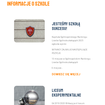
Informacje o szkole
Jesteśmy Szkołą
Sukcesu!
Kapituła Ogólnopolskiego Rankingu
Liceów Ogólnokształcących 2025
ogłosiła wyniki:
WITKACY ZAJMUJE NASTĘPUJĄCE
POZYCJE:
13 miejsce w Ogólnopolskim Rankingu
Liceów Ogólnokształcących
6 miejsce...
DOWIEDZ SIĘ WIĘCEJ
Liceum
eksperymentalne
Od 2019/2020 Witkacy jest liceum