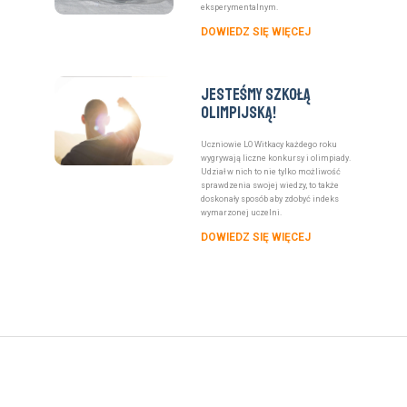
eksperymentalnym.
DOWIEDZ SIĘ WIĘCEJ
Jesteśmy szkołą
olimpijską!
Uczniowie LO Witkacy każdego roku
wygrywają liczne konkursy i olimpiady.
Udział w nich to nie tylko możliwość
sprawdzenia swojej wiedzy, to także
doskonały sposób aby zdobyć indeks
wymarzonej uczelni.
DOWIEDZ SIĘ WIĘCEJ