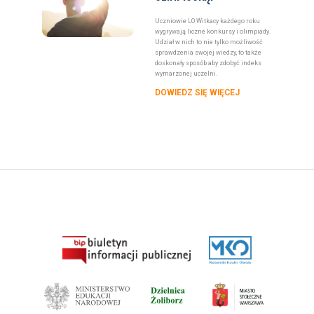
Uczniowie LO Witkacy każdego roku
wygrywają liczne konkursy i olimpiady.
Udział w nich to nie tylko możliwość
sprawdzenia swojej wiedzy, to także
doskonały sposób aby zdobyć indeks
wymarzonej uczelni.
DOWIEDZ SIĘ WIĘCEJ