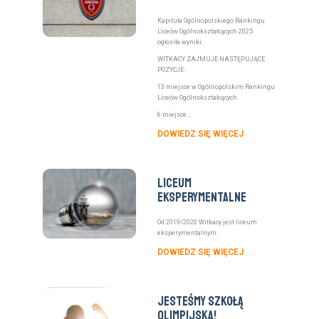
Kapituła Ogólnopolskiego Rankingu
Liceów Ogólnokształcących 2025
ogłosiła wyniki:
WITKACY ZAJMUJE NASTĘPUJĄCE
POZYCJE:
13 miejsce w Ogólnopolskim Rankingu
Liceów Ogólnokształcących
6 miejsce...
DOWIEDZ SIĘ WIĘCEJ
Liceum
eksperymentalne
Od 2019/2020 Witkacy jest liceum
eksperymentalnym.
DOWIEDZ SIĘ WIĘCEJ
Jesteśmy szkołą
olimpijską!