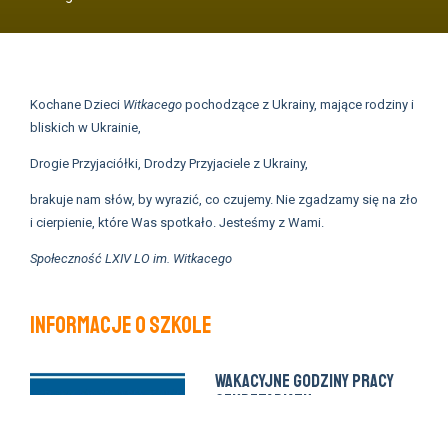
Kochane Dzieci
Witkacego
pochodzące z Ukrainy, mające rodziny i
bliskich w Ukrainie,
Drogie Przyjaciółki, Drodzy Przyjaciele z Ukrainy,
brakuje nam słów, by wyrazić, co czujemy. Nie zgadzamy się na zło
i cierpienie, które Was spotkało. Jesteśmy z Wami.
Społeczność LXIV LO im. Witkacego
Informacje o szkole
Wakacyjne godziny pracy
sekretariatu
28 czerwca 2026 •
Aktualności