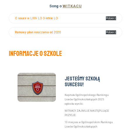
Song o
WITKACU
O nauce w LXIV LO 3-letnie LO
Pobierz
Ramowy plan nauczania od 2020
Pobierz
Informacje o szkole
Jesteśmy Szkołą
Sukcesu!
Kapituła Ogólnopolskiego Rankingu
Liceów Ogólnokształcących 2025
ogłosiła wyniki:
WITKACY ZAJMUJE NASTĘPUJĄCE
POZYCJE:
13 miejsce w Ogólnopolskim Rankingu
Liceów Ogólnokształcących