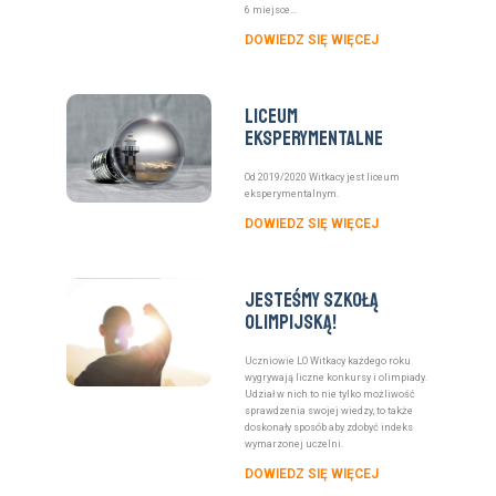
6 miejsce...
DOWIEDZ SIĘ WIĘCEJ
Liceum
eksperymentalne
Od 2019/2020 Witkacy jest liceum
eksperymentalnym.
DOWIEDZ SIĘ WIĘCEJ
Jesteśmy szkołą
olimpijską!
Uczniowie LO Witkacy każdego roku
wygrywają liczne konkursy i olimpiady.
Udział w nich to nie tylko możliwość
sprawdzenia swojej wiedzy, to także
doskonały sposób aby zdobyć indeks
wymarzonej uczelni.
DOWIEDZ SIĘ WIĘCEJ