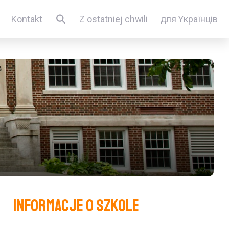
Kontakt
Z ostatniej chwili
для Yкраїнців
Informacje o szkole