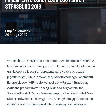
Parlamentu Europejskiego Paryż i
Strasburg 2019
Filip Żelichowski
26 lutego 2019
W dniach od 16-25 lutego pięcioosobowa delegacja z Polski, w
tym dwie uczennice naszej szkoły – Lena Bogdańska i Adrianna
Garlikowska z klasy 3c, reprezentowała Polskę podczas
pięćdziesiątej, jubileuszowej sesji Młodzieżowego Parlamentu
Europejskiego (MEP) odbywającej się w Paryżu i Strasburgu.
Adrianna pracowała w Komisji Wolności Obywatelskich,
Sprawiedliwości i Spraw Wewnętrznych, a Lena w Komisji Praw
Kobiet i Równości Płci. Wyjazd na MEP był okazją do poznania
działania instytucji europejskich od wewnątrz i dyskusji w