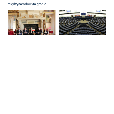
międzynarodowym gronie.
Informacje o szkole
Wakacyjne godziny pracy
sekretariatu
28 czerwca 2026 •
Aktualności
Szanowni Państwo!
sekretariat szkoły w okresie wakacyjnym
pracuje w godzinach 09:00-13:00.