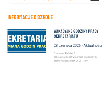
Informacje o szkole
Wakacyjne godziny pracy
sekretariatu
28 czerwca 2026 •
Aktualności
Szanowni Państwo!
sekretariat szkoły w okresie wakacyjnym
pracuje w godzinach 09:00-13:00.
Zakończenie roku
szkolnego
12 czerwca 2026 •
Aktualności
Uroczyste zakończenie roku szkolnego
odbędzie się dnia 26 czerwca 2026 r. o godzinie
10.00.