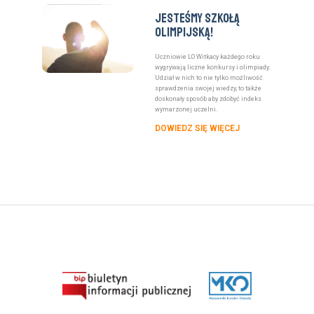
Jesteśmy szkołą
olimpijską!
Uczniowie LO Witkacy każdego roku
wygrywają liczne konkursy i olimpiady.
Udział w nich to nie tylko możliwość
sprawdzenia swojej wiedzy, to także
doskonały sposób aby zdobyć indeks
wymarzonej uczelni.
DOWIEDZ SIĘ WIĘCEJ