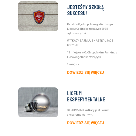
Jesteśmy Szkołą
Sukcesu!
Kapituła Ogólnopolskiego Rankingu
Liceów Ogólnokształcących 2025
ogłosiła wyniki:
WITKACY ZAJMUJE NASTĘPUJĄCE
POZYCJE:
13 miejsce w Ogólnopolskim Rankingu
Liceów Ogólnokształcących
6 miejsce...
DOWIEDZ SIĘ WIĘCEJ
Liceum
eksperymentalne
Od 2019/2020 Witkacy jest liceum
eksperymentalnym.
DOWIEDZ SIĘ WIĘCEJ